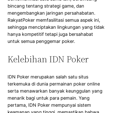
bincang tentang strategi game, dan
mengembangkan jaringan persahabatan.
RakyatPoker memfasilitasi semua aspek ini,
sehingga menciptakan lingkungan yang tidak
hanya kompetitif tetapi juga bersahabat
untuk semua penggemar poker.
Kelebihan IDN Poker
IDN Poker merupakan salah satu situs
terkemuka di dunia permainan poker online
serta menawarkan banyak keunggulan yang
menarik bagi untuk para pemain. Yang
pertama, IDN Poker mempunyai sistem
keamanan yang tinggi, memastikan bahwa