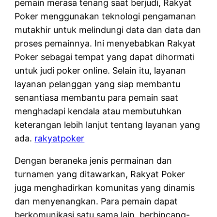
pemain merasa tenang saat berjudi, Rakyat
Poker menggunakan teknologi pengamanan
mutakhir untuk melindungi data dan data dan
proses pemainnya. Ini menyebabkan Rakyat
Poker sebagai tempat yang dapat dihormati
untuk judi poker online. Selain itu, layanan
layanan pelanggan yang siap membantu
senantiasa membantu para pemain saat
menghadapi kendala atau membutuhkan
keterangan lebih lanjut tentang layanan yang
ada.
rakyatpoker
Dengan beraneka jenis permainan dan
turnamen yang ditawarkan, Rakyat Poker
juga menghadirkan komunitas yang dinamis
dan menyenangkan. Para pemain dapat
berkomunikasi satu sama lain, berbincang-