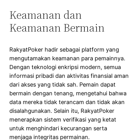
Keamanan dan
Keamanan Bermain
RakyatPoker hadir sebagai platform yang
mengutamakan keamanan para pemainnya.
Dengan teknologi enkripsi modern, semua
informasi pribadi dan aktivitas finansial aman
dari akses yang tidak sah. Pemain dapat
bermain dengan tenang, mengetahui bahwa
data mereka tidak terancam dan tidak akan
disalahgunakan. Selain itu, RakyatPoker
menerapkan sistem verifikasi yang ketat
untuk menghindari kecurangan serta
menjaga integritas permainan.