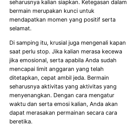
seharusnya kalian siapkan. Ketegasan dalam
bermain merupakan kunci untuk
mendapatkan momen yang positif serta
selamat.
Di samping itu, krusial juga mengenali kapan
saat perlu stop. Jika kalian merasa kecewa
jika emosional, serta apabila Anda sudah
mencapai limit anggaran yang telah
ditetapkan, cepat ambil jeda. Bermain
seharusnya aktivitas yang aktivitas yang
menyenangkan. Dengan cara mengatur
waktu dan serta emosi kalian, Anda akan
dapat merasakan permainan secara cara
beretika.