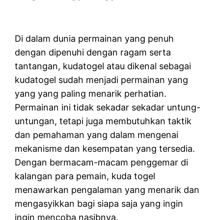
Di dalam dunia permainan yang penuh
dengan dipenuhi dengan ragam serta
tantangan, kudatogel atau dikenal sebagai
kudatogel sudah menjadi permainan yang
yang yang paling menarik perhatian.
Permainan ini tidak sekadar sekadar untung-
untungan, tetapi juga membutuhkan taktik
dan pemahaman yang dalam mengenai
mekanisme dan kesempatan yang tersedia.
Dengan bermacam-macam penggemar di
kalangan para pemain, kuda togel
menawarkan pengalaman yang menarik dan
mengasyikkan bagi siapa saja yang ingin
ingin mencoba nasibnya.