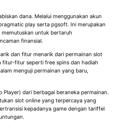
biskan dana. Melalui menggunakan akun
ragmatic play serta pgsoft. Ini merupakan
a memutuskan untuk bertaruh
ncaman finansial.
ik dan fitur menarik dari permainan slot
fitur-fitur seperti free spins dan hadiah
dalam menguji permainan yang baru,
 Player) dari berbagai beraneka permainan.
ukan slot online yang terpercaya yang
rtransisi kepadanya game dengan tariffel
untungan.