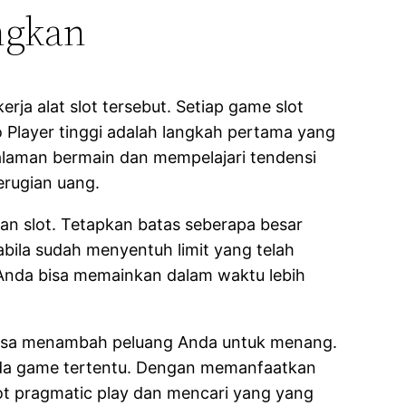
ngkan
a alat slot tersebut. Setiap game slot
Player tinggi adalah langkah pertama yang
galaman bermain dan mempelajari tendensi
erugian uang.
an slot. Tetapkan batas seberapa besar
abila sudah menyentuh limit yang telah
 Anda bisa memainkan dalam waktu lebih
a bisa menambah peluang Anda untuk menang.
pada game tertentu. Dengan memanfaatkan
t pragmatic play dan mencari yang yang