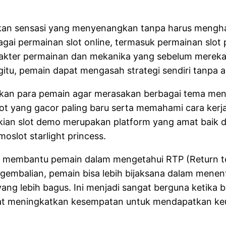
an sensasi yang menyenangkan tanpa harus mengha
ai permainan slot online, termasuk permainan slot p
rakter permainan dan mekanika yang sebelum merek
u, pemain dapat mengasah strategi sendiri tanpa a
kan para pemain agar merasakan berbagai tema menar
slot yang gacor paling baru serta memahami cara kerja 
kian slot demo merupakan platform yang amat baik 
slot starlight princess.
a membantu pemain dalam mengetahui RTP (Return to
mbalian, pemain bisa lebih bijaksana dalam menent
 lebih bagus. Ini menjadi sangat berguna ketika be
at meningkatkan kesempatan untuk mendapatkan ke