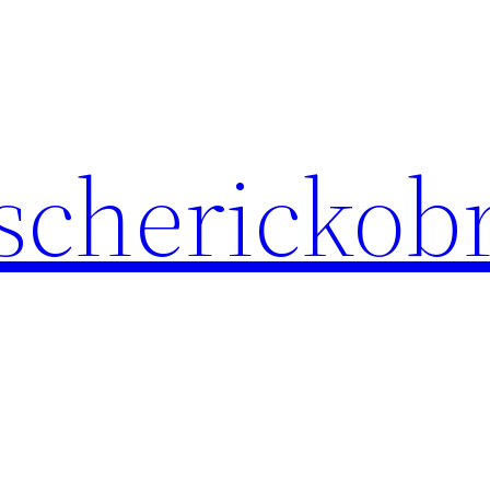
escherickob