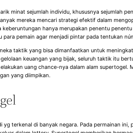
arik minat sejumlah individu, khususnya sejumlah 
anyak mereka mencari strategi efektif dalam mengo
ya keberuntungan hanya merupakan penentu penentu 
u para pemain agar menjadi pintar pada tentukan nú
aneka taktik yang bisa dimanfaatkan untuk meningk
engelolaan keuangan yang bijak, seluruh taktik itu be
melakukan uang chance-nya dalam alam supertogel. 
an yang diimpikan.
gel
udi yg terkenal di banyak negara. Pada permainan i
eluar dalam lottery. Supertogel memberikan bermaca