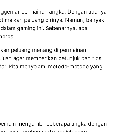
penggemar permainan angka. Dengan adanya
ptimalkan peluang dirinya. Namun, banyak
dalam gaming ini. Sebenarnya, ada
meros.
atkan peluang menang di permainan
rtujuan agar memberikan petunjuk dan tips
Mari kita menyelami metode-metode yang
ni, pemain mengambil beberapa angka dengan
m jenis taruhan serta hadiah yang