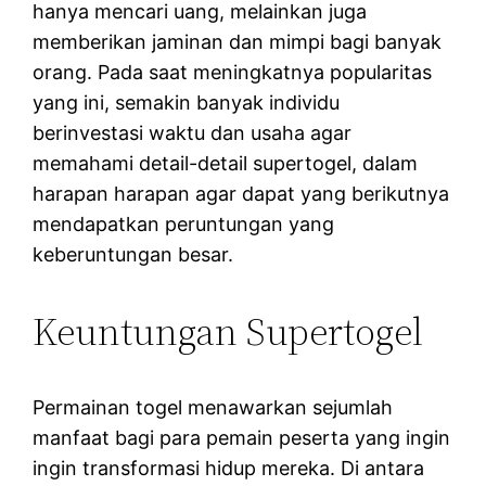
hanya mencari uang, melainkan juga
memberikan jaminan dan mimpi bagi banyak
orang. Pada saat meningkatnya popularitas
yang ini, semakin banyak individu
berinvestasi waktu dan usaha agar
memahami detail-detail supertogel, dalam
harapan harapan agar dapat yang berikutnya
mendapatkan peruntungan yang
keberuntungan besar.
Keuntungan Supertogel
Permainan togel menawarkan sejumlah
manfaat bagi para pemain peserta yang ingin
ingin transformasi hidup mereka. Di antara