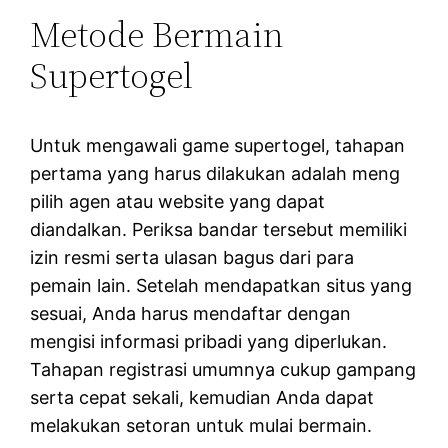
Metode Bermain
Supertogel
Untuk mengawali game supertogel, tahapan
pertama yang harus dilakukan adalah meng
pilih agen atau website yang dapat
diandalkan. Periksa bandar tersebut memiliki
izin resmi serta ulasan bagus dari para
pemain lain. Setelah mendapatkan situs yang
sesuai, Anda harus mendaftar dengan
mengisi informasi pribadi yang diperlukan.
Tahapan registrasi umumnya cukup gampang
serta cepat sekali, kemudian Anda dapat
melakukan setoran untuk mulai bermain.