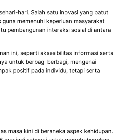
hari-hari. Salah satu inovasi yang patut
sus guna memenuhi keperluan masyarakat
u pembangunan interaksi sosial di antara
ini, seperti aksesibilitas informasi serta
ya untuk berbagi berbagi, mengenai
k positif pada individu, tetapi serta
s masa kini di beraneka aspek kehidupan.
88 menjadi sebagai untuk menghubungkan