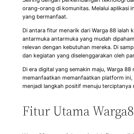
orang-orang di komunitas. Melalui aplikasi 
yang bermanfaat.
Di antara fitur menarik dari Warga 88 iala
antarmuka antarmuka yang mudah dipahami, 
relevan dengan kebutuhan mereka. Di sampi
dan kegiatan yang diselenggarakan oleh pa
Di era digital yang semakin maju, Warga 88 
memanfaatkan memanfaatkan platform ini, wa
menjadi langkah positif menuju terciptanya 
Fitur Utama Warga8