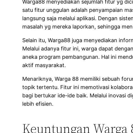
Warga88 menyediakan sejumlah fitur yg di
satu fitur unggulan adalah penyampaian ma
langsung saja melalui aplikasi. Dengan sis
masalah yg mereka laporkan, sehingga meni
Selain itu, Warga88 juga menyediakan inf
Melalui adanya fitur ini, warga dapat den
aneka program pembangunan. Hal ini menduk
aktif masyarakat.
Menariknya, Warga 88 memiliki sebuah foru
topik tertentu. Fitur ini memotivasi kolab
bagi bertukar ide-ide baik. Melalui inovasi
lebih efisien.
Keuntungan Warga 8