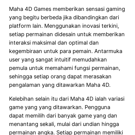
Maha 4D Games memberikan sensasi gaming
yang begitu berbeda jika dibandingkan dari
platform lain. Menggunakan inovasi terkini,
setiap permainan didesain untuk memberikan
interaksi maksimal dan optimal dan
kegembiraan untuk para pemain. Antarmuka
user yang sangat intuitif memudahkan
pemula untuk memahami fungsi permainan,
sehingga setiap orang dapat merasakan
pengalaman yang ditawarkan Maha 4D.
Kelebihan selain itu dari Maha 4D ialah variasi
game yang yang ditawarkan. Pengguna
dapat memilih dari banyak game yang dan
menantang sekali, mulai dari undian hingga
permainan angka. Setiap permainan memiliki