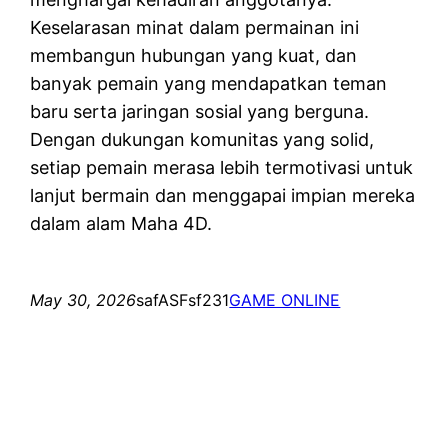
Keselarasan minat dalam permainan ini
membangun hubungan yang kuat, dan
banyak pemain yang mendapatkan teman
baru serta jaringan sosial yang berguna.
Dengan dukungan komunitas yang solid,
setiap pemain merasa lebih termotivasi untuk
lanjut bermain dan menggapai impian mereka
dalam alam Maha 4D.
May 30, 2026
safASFsf231
GAME ONLINE