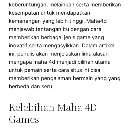
keberuntungan, melainkan serta memberikan
kesempatan untuk mendapatkan
kemenangan yang lebih tinggi. Maha4d
menjawab tantangan itu dengan cara
memberikan berbagai jenis game yang
inovatif serta mengasyikkan. Dalam artikel
ini, penulis akan menjelaskan lima alasan
mengapa maha 4d menjadi pilihan utama
untuk pemain serta cara situs ini bisa
memberikan pengalaman bermain yang yang
berbeda dan seru.
Kelebihan Maha 4D
Games