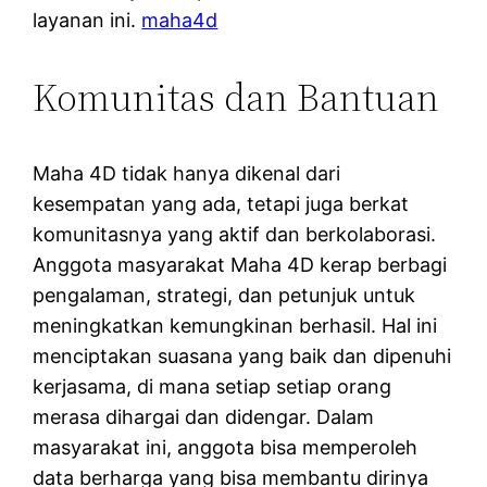
layanan ini.
maha4d
Komunitas dan Bantuan
Maha 4D tidak hanya dikenal dari
kesempatan yang ada, tetapi juga berkat
komunitasnya yang aktif dan berkolaborasi.
Anggota masyarakat Maha 4D kerap berbagi
pengalaman, strategi, dan petunjuk untuk
meningkatkan kemungkinan berhasil. Hal ini
menciptakan suasana yang baik dan dipenuhi
kerjasama, di mana setiap setiap orang
merasa dihargai dan didengar. Dalam
masyarakat ini, anggota bisa memperoleh
data berharga yang bisa membantu dirinya