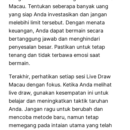
Macau. Tentukan seberapa banyak uang
yang siap Anda investasikan dan jangan
melebihi limit tersebut. Dengan menata
keuangan, Anda dapat bermain secara
bertanggung jawab dan menghindari
penyesalan besar. Pastikan untuk tetap
tenang dan tidak terbawa emosi saat
bermain.
Terakhir, perhatikan setiap sesi Live Draw
Macau dengan fokus. Ketika Anda melihat
live draw, gunakan kesempatan ini untuk
belajar dan meningkatkan taktik taruhan
Anda. Jangan ragu untuk berubah dan
mencoba metode baru, namun tetap
memegang pada intaian utama yang telah