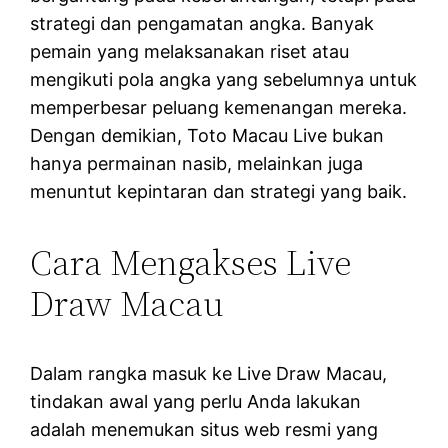
strategi dan pengamatan angka. Banyak
pemain yang melaksanakan riset atau
mengikuti pola angka yang sebelumnya untuk
memperbesar peluang kemenangan mereka.
Dengan demikian, Toto Macau Live bukan
hanya permainan nasib, melainkan juga
menuntut kepintaran dan strategi yang baik.
Cara Mengakses Live
Draw Macau
Dalam rangka masuk ke Live Draw Macau,
tindakan awal yang perlu Anda lakukan
adalah menemukan situs web resmi yang