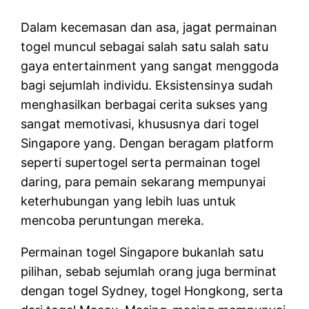
Dalam kecemasan dan asa, jagat permainan
togel muncul sebagai salah satu salah satu
gaya entertainment yang sangat menggoda
bagi sejumlah individu. Eksistensinya sudah
menghasilkan berbagai cerita sukses yang
sangat memotivasi, khususnya dari togel
Singapore yang. Dengan beragam platform
seperti supertogel serta permainan togel
daring, para pemain sekarang mempunyai
keterhubungan yang lebih luas untuk
mencoba peruntungan mereka.
Permainan togel Singapore bukanlah satu
pilihan, sebab sejumlah orang juga berminat
dengan togel Sydney, togel Hongkong, serta