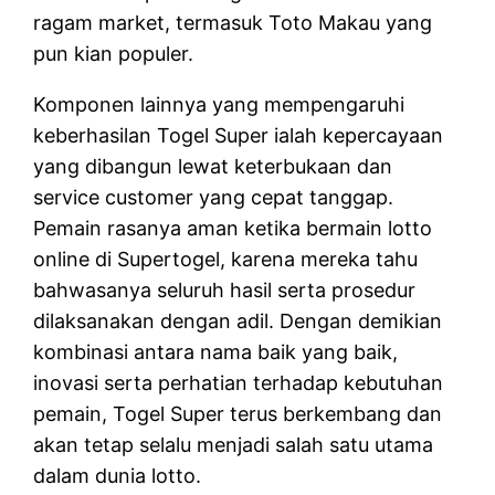
ragam market, termasuk Toto Makau yang
pun kian populer.
Komponen lainnya yang mempengaruhi
keberhasilan Togel Super ialah kepercayaan
yang dibangun lewat keterbukaan dan
service customer yang cepat tanggap.
Pemain rasanya aman ketika bermain lotto
online di Supertogel, karena mereka tahu
bahwasanya seluruh hasil serta prosedur
dilaksanakan dengan adil. Dengan demikian
kombinasi antara nama baik yang baik,
inovasi serta perhatian terhadap kebutuhan
pemain, Togel Super terus berkembang dan
akan tetap selalu menjadi salah satu utama
dalam dunia lotto.