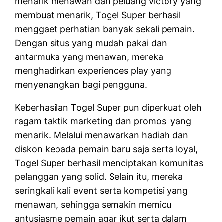
menarik menawan dan peluang victory yang
membuat menarik, Togel Super berhasil
menggaet perhatian banyak sekali pemain.
Dengan situs yang mudah pakai dan
antarmuka yang menawan, mereka
menghadirkan experiences play yang
menyenangkan bagi pengguna.
Keberhasilan Togel Super pun diperkuat oleh
ragam taktik marketing dan promosi yang
menarik. Melalui menawarkan hadiah dan
diskon kepada pemain baru saja serta loyal,
Togel Super berhasil menciptakan komunitas
pelanggan yang solid. Selain itu, mereka
seringkali kali event serta kompetisi yang
menawan, sehingga semakin memicu
antusiasme pemain agar ikut serta dalam