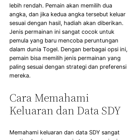
lebih rendah. Pemain akan memilih dua
angka, dan jika kedua angka tersebut keluar
sesuai dengan hasil, hadiah akan diberikan.
Jenis permainan ini sangat cocok untuk
pemula yang baru mencoba peruntungan
dalam dunia Togel. Dengan berbagai opsi ini,
pemain bisa memilih jenis permainan yang
paling sesuai dengan strategi dan preferensi
mereka.
Cara Memahami
Keluaran dan Data SDY
Memahami keluaran dan data SDY sangat