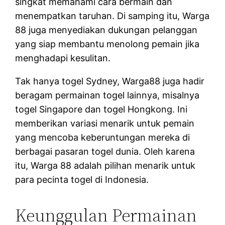
singkat memahami cara bermain dan
menempatkan taruhan. Di samping itu, Warga
88 juga menyediakan dukungan pelanggan
yang siap membantu menolong pemain jika
menghadapi kesulitan.
Tak hanya togel Sydney, Warga88 juga hadir
beragam permainan togel lainnya, misalnya
togel Singapore dan togel Hongkong. Ini
memberikan variasi menarik untuk pemain
yang mencoba keberuntungan mereka di
berbagai pasaran togel dunia. Oleh karena
itu, Warga 88 adalah pilihan menarik untuk
para pecinta togel di Indonesia.
Keunggulan Permainan