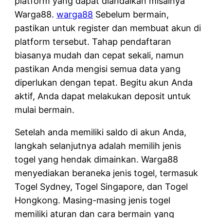
platform yang dapat diandalkan misalnya
Warga88.
warga88
Sebelum bermain,
pastikan untuk register dan membuat akun di
platform tersebut. Tahap pendaftaran
biasanya mudah dan cepat sekali, namun
pastikan Anda mengisi semua data yang
diperlukan dengan tepat. Begitu akun Anda
aktif, Anda dapat melakukan deposit untuk
mulai bermain.
Setelah anda memiliki saldo di akun Anda,
langkah selanjutnya adalah memilih jenis
togel yang hendak dimainkan. Warga88
menyediakan beraneka jenis togel, termasuk
Togel Sydney, Togel Singapore, dan Togel
Hongkong. Masing-masing jenis togel
memiliki aturan dan cara bermain yang