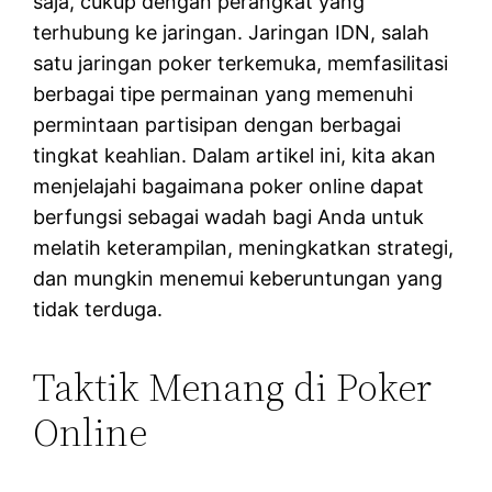
saja, cukup dengan perangkat yang
terhubung ke jaringan. Jaringan IDN, salah
satu jaringan poker terkemuka, memfasilitasi
berbagai tipe permainan yang memenuhi
permintaan partisipan dengan berbagai
tingkat keahlian. Dalam artikel ini, kita akan
menjelajahi bagaimana poker online dapat
berfungsi sebagai wadah bagi Anda untuk
melatih keterampilan, meningkatkan strategi,
dan mungkin menemui keberuntungan yang
tidak terduga.
Taktik Menang di Poker
Online