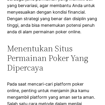
yang bervariasi, agar membantu Anda untuk
menyesuaikan dengan kondisi financial.
Dengan strategi yang benar dan disiplin yang
tinggi, anda bisa menemukan potensi penuh
anda di alam permainan poker online.
Menentukan Situs
Permainan Poker Yang
Dipercaya
Pada saat mencari-cari platform poker
online, penting untuk menjamin jika kamu
mengambil platform yang aman serta aman.
Salah satu cara metode dalam menilai