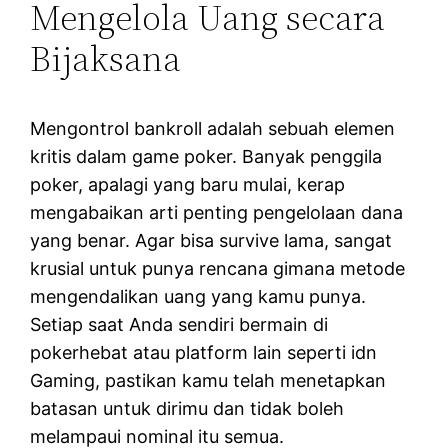
Mengelola Uang secara
Bijaksana
Mengontrol bankroll adalah sebuah elemen
kritis dalam game poker. Banyak penggila
poker, apalagi yang baru mulai, kerap
mengabaikan arti penting pengelolaan dana
yang benar. Agar bisa survive lama, sangat
krusial untuk punya rencana gimana metode
mengendalikan uang yang kamu punya.
Setiap saat Anda sendiri bermain di
pokerhebat atau platform lain seperti idn
Gaming, pastikan kamu telah menetapkan
batasan untuk dirimu dan tidak boleh
melampaui nominal itu semua.