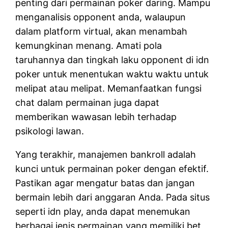
penting dari permainan poker daring. Mampu
menganalisis opponent anda, walaupun
dalam platform virtual, akan menambah
kemungkinan menang. Amati pola
taruhannya dan tingkah laku opponent di idn
poker untuk menentukan waktu waktu untuk
melipat atau melipat. Memanfaatkan fungsi
chat dalam permainan juga dapat
memberikan wawasan lebih terhadap
psikologi lawan.
Yang terakhir, manajemen bankroll adalah
kunci untuk permainan poker dengan efektif.
Pastikan agar mengatur batas dan jangan
bermain lebih dari anggaran Anda. Pada situs
seperti idn play, anda dapat menemukan
berbagai jenis permainan yang memiliki bet