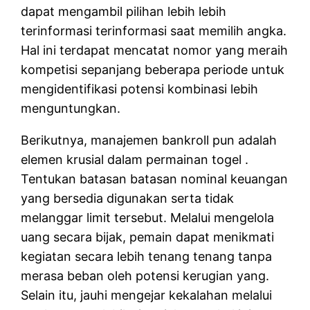
dapat mengambil pilihan lebih lebih
terinformasi terinformasi saat memilih angka.
Hal ini terdapat mencatat nomor yang meraih
kompetisi sepanjang beberapa periode untuk
mengidentifikasi potensi kombinasi lebih
menguntungkan.
Berikutnya, manajemen bankroll pun adalah
elemen krusial dalam permainan togel .
Tentukan batasan batasan nominal keuangan
yang bersedia digunakan serta tidak
melanggar limit tersebut. Melalui mengelola
uang secara bijak, pemain dapat menikmati
kegiatan secara lebih tenang tenang tanpa
merasa beban oleh potensi kerugian yang.
Selain itu, jauhi mengejar kekalahan melalui