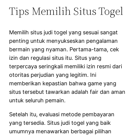
Tips Memilih Situs Togel
Memilih situs judi togel yang sesuai sangat
penting untuk menyukseskan pengalaman
bermain yang nyaman. Pertama-tama, cek
izin dan regulasi situs itu. Situs yang
terpercaya seringkali memiliki izin resmi dari
otoritas perjudian yang legitim. Ini
memberikan kepastian bahwa game yang
situs tersebut tawarkan adalah fair dan aman
untuk seluruh pemain.
Setelah itu, evaluasi metode pembayaran
yang tersedia. Situs judi togel yang baik
umumnya menawarkan berbagai pilihan