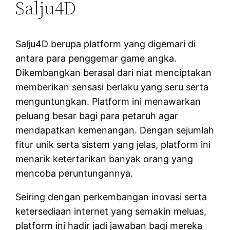
Salju4D
Salju4D berupa platform yang digemari di
antara para penggemar game angka.
Dikembangkan berasal dari niat menciptakan
memberikan sensasi berlaku yang seru serta
menguntungkan. Platform ini menawarkan
peluang besar bagi para petaruh agar
mendapatkan kemenangan. Dengan sejumlah
fitur unik serta sistem yang jelas, platform ini
menarik ketertarikan banyak orang yang
mencoba peruntungannya.
Seiring dengan perkembangan inovasi serta
ketersediaan internet yang semakin meluas,
platform ini hadir jadi jawaban bagi mereka