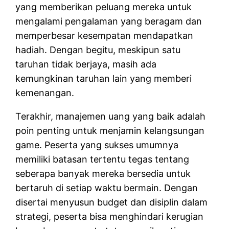
yang memberikan peluang mereka untuk
mengalami pengalaman yang beragam dan
memperbesar kesempatan mendapatkan
hadiah. Dengan begitu, meskipun satu
taruhan tidak berjaya, masih ada
kemungkinan taruhan lain yang memberi
kemenangan.
Terakhir, manajemen uang yang baik adalah
poin penting untuk menjamin kelangsungan
game. Peserta yang sukses umumnya
memiliki batasan tertentu tegas tentang
seberapa banyak mereka bersedia untuk
bertaruh di setiap waktu bermain. Dengan
disertai menyusun budget dan disiplin dalam
strategi, peserta bisa menghindari kerugian