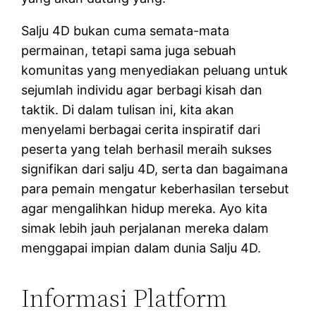
Salju 4D bukan cuma semata-mata
permainan, tetapi sama juga sebuah
komunitas yang menyediakan peluang untuk
sejumlah individu agar berbagi kisah dan
taktik. Di dalam tulisan ini, kita akan
menyelami berbagai cerita inspiratif dari
peserta yang telah berhasil meraih sukses
signifikan dari salju 4D, serta dan bagaimana
para pemain mengatur keberhasilan tersebut
agar mengalihkan hidup mereka. Ayo kita
simak lebih jauh perjalanan mereka dalam
menggapai impian dalam dunia Salju 4D.
Informasi Platform