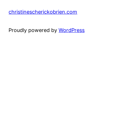
christinescherickobrien.com
Proudly powered by
WordPress