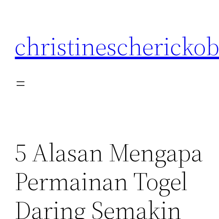
Skip
to
christineschericko
content
5 Alasan Mengapa
Permainan Togel
Daring Semakin