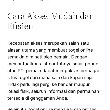
Cara Akses Mudah dan
Efisien
Kecepatan akses merupakan salah satu
alasan utama yang membuat togel online
semakin diminati oleh pemain. Dengan
memanfaatkan alat contohnya smartphone
atau PC, pemain dapat mengakses berbagai
situs togel dari mana saja dan kapan saja.
Tidak perlu lagi pergi ke bandar maupun
lokasi fisik, seluruh informasi dan permainan
tersedia di genggaman Anda.
Selain itu, togel online menawarkan proses