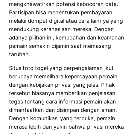
mengkhawatirkan potensi kebocoran data.
Partisipan bisa menentukan pembayaran
melalui dompet digital atau cara lainnya yang
mendukung kerahasiaan mereka. Dengan
adanya pilihan ini, kemudahan dan keamanan
pemain semakin dijamin saat memasang
taruhan.
Situs toto togel yang berpengalaman ikut
berupaya memelihara kepercayaan pemain
dengan kebijakan privasi yang jelas. Pihak
tersebut biasanya memberikan penjelasan
tegas tentang cara informasi pemain akan
dimanfaatkan dan disimpan dengan aman.
Dengan komunikasi yang terbuka, pemain
merasa lebih dan yakin bahwa privasi mereka