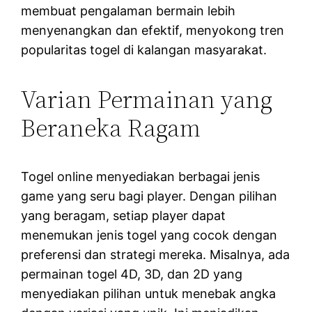
membuat pengalaman bermain lebih
menyenangkan dan efektif, menyokong tren
popularitas togel di kalangan masyarakat.
Varian Permainan yang
Beraneka Ragam
Togel online menyediakan berbagai jenis
game yang seru bagi player. Dengan pilihan
yang beragam, setiap player dapat
menemukan jenis togel yang cocok dengan
preferensi dan strategi mereka. Misalnya, ada
permainan togel 4D, 3D, dan 2D yang
menyediakan pilihan untuk menebak angka