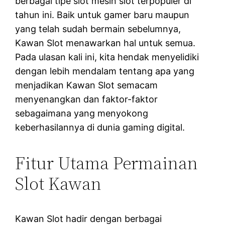
berbagai tipe slot mesin slot terpopuler di
tahun ini. Baik untuk gamer baru maupun
yang telah sudah bermain sebelumnya,
Kawan Slot menawarkan hal untuk semua.
Pada ulasan kali ini, kita hendak menyelidiki
dengan lebih mendalam tentang apa yang
menjadikan Kawan Slot semacam
menyenangkan dan faktor-faktor
sebagaimana yang menyokong
keberhasilannya di dunia gaming digital.
Fitur Utama Permainan
Slot Kawan
Kawan Slot hadir dengan berbagai