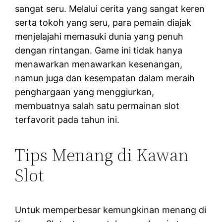
sangat seru. Melalui cerita yang sangat keren
serta tokoh yang seru, para pemain diajak
menjelajahi memasuki dunia yang penuh
dengan rintangan. Game ini tidak hanya
menawarkan menawarkan kesenangan,
namun juga dan kesempatan dalam meraih
penghargaan yang menggiurkan,
membuatnya salah satu permainan slot
terfavorit pada tahun ini.
Tips Menang di Kawan
Slot
Untuk memperbesar kemungkinan menang di