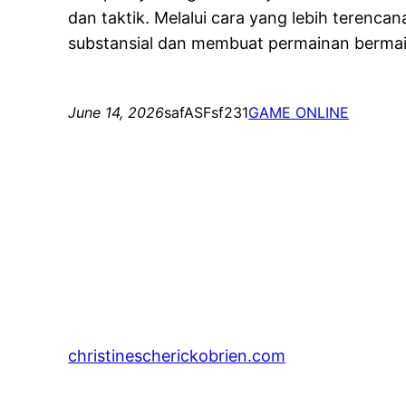
dan taktik. Melalui cara yang lebih terenca
substansial dan membuat permainan berma
June 14, 2026
safASFsf231
GAME ONLINE
christinescherickobrien.com