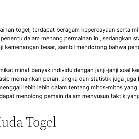
ainan togel, terdapat beragam kepercayaan serta m
 penentu dalam menang permainan ini, sedangkan stati
nji kemenangan besar, sambil mendorong bahwa pende
memikat minat banyak individu dengan janji-janji soal
ib memainkan peran, angka dan statistik juga juga
s menggali lebih lebih dalam tentang mitos-mitos yan
apat menolong pemain dalam menyusun taktik yang l
Kuda Togel