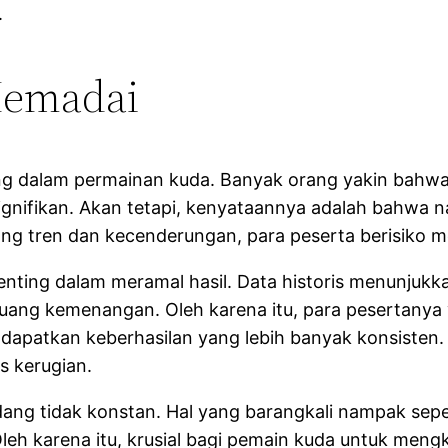
.
Memadai
nting dalam permainan kuda. Banyak orang yakin bah
ifikan. Akan tetapi, kenyataannya adalah bahwa na
g tren dan kecenderungan, para peserta berisiko m
penting dalam meramal hasil. Data historis menunju
eluang kemenangan. Oleh karena itu, para pesertany
patkan keberhasilan yang lebih banyak konsisten. T
s kerugian.
dang tidak konstan. Hal yang barangkali nampak sepe
Oleh karena itu, krusial bagi pemain kuda untuk me