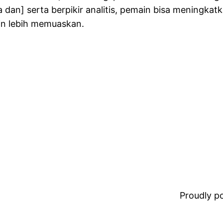
na dan] serta berpikir analitis, pemain bisa meningk
in lebih memuaskan.
Proudly 