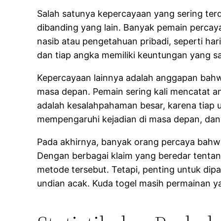
Salah satunya kepercayaan yang sering ter
dibanding yang lain. Banyak pemain perca
nasib atau pengetahuan pribadi, seperti har
dan tiap angka memiliki keuntungan yang s
Kepercayaan lainnya adalah anggapan bah
masa depan. Pemain sering kali mencatat a
adalah kesalahpahaman besar, karena tiap un
mempengaruhi kejadian di masa depan, dan
Pada akhirnya, banyak orang percaya bahw
Dengan berbagai klaim yang beredar tentan
metode tersebut. Tetapi, penting untuk di
undian acak. Kuda togel masih permainan y