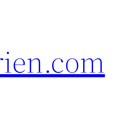
rien.com