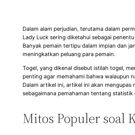
Dalam alam perjudian, terutama dalam perm
Lady Luck sering diketahui sebagai penentu
Banyak pemain tertipu dalam impian dan ja
meningkatkan peluang para pemain.
Togel, yang dikenal disebut istilah togel, 
penting agar memahami bahwa walaupun nas
Dalam artikel ini, artikel ini akan mengupa
sebagaimana pemahaman tentang statistik d
Mitos Populer soal 