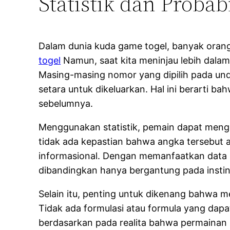
Statistik dan Proba
Dalam dunia kuda game togel, banyak ora
togel
Namun, saat kita meninjau lebih dalam
Masing-masing nomor yang dipilih pada und
setara untuk dikeluarkan. Hal ini berarti b
sebelumnya.
Menggunakan statistik, pemain dapat meng
tidak ada kepastian bahwa angka tersebut
informasional. Dengan memanfaatkan data 
dibandingkan hanya bergantung pada insting
Selain itu, penting untuk dikenang bahwa me
Tidak ada formulasi atau formula yang dapa
berdasarkan pada realita bahwa permainan 