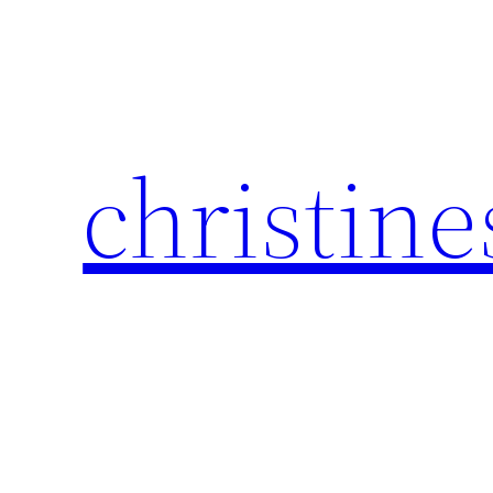
Skip
to
content
christin