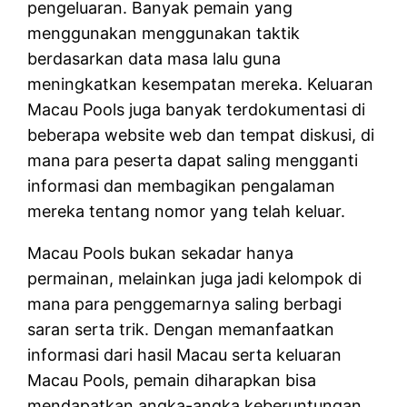
pengeluaran. Banyak pemain yang
menggunakan menggunakan taktik
berdasarkan data masa lalu guna
meningkatkan kesempatan mereka. Keluaran
Macau Pools juga banyak terdokumentasi di
beberapa website web dan tempat diskusi, di
mana para peserta dapat saling mengganti
informasi dan membagikan pengalaman
mereka tentang nomor yang telah keluar.
Macau Pools bukan sekadar hanya
permainan, melainkan juga jadi kelompok di
mana para penggemarnya saling berbagi
saran serta trik. Dengan memanfaatkan
informasi dari hasil Macau serta keluaran
Macau Pools, pemain diharapkan bisa
mendapatkan angka-angka keberuntungan