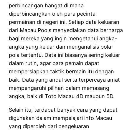
perbincangan hangat di mana
diperbincangkan oleh para pecinta
permainan di negeri ini. Setiap data keluaran
dari Macau Pools menyediakan data berharga
bagi mereka yang ingin mengetahui angka-
angka yang keluar dan menganalisis pola-
pola tertentu. Data ini biasanya sering keluar
dalam rutin, agar para pemain dapat
mempersiapkan taktik bermain itu dengan
baik. Data yang andal serta terpercaya amat
mempengaruhi pilihan dalam memasang
angka, baik di Toto Macau 4D maupun 5D.
Selain itu, terdapat banyak cara yang dapat
digunakan dalam mempelajari info Macau
yang diperoleh dari pengeluaran