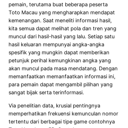
pemain, terutama buat beberapa peserta
Toto Macau yang mengharapkan mendapat
kemenangan. Saat meneliti informasi hasil,
kita semua dapat melihat pola dan tren yang
muncul dari hasil-hasil yang lalu. Setiap satu
hasil keluaran mempunyai angka-angka
spesifik yang mungkin dapat memberikan
petunjuk perihal kemungkinan angka yang
akan muncul pada masa mendatang. Dengan
memanfaatkan memanfaatkan informasi ini,
para pemain dapat mengambil pilihan yang
sangat bijak serta terinformasi.
Via penelitian data, krusial pentingnya
memperhatikan frekuensi kemunculan nomor
tertentu dari berbagai tipe game contohnya