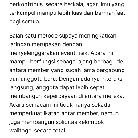
berkontribusi secara berkala, agar ilmu yang
terkumpul mampu lebih luas dan bermanfaat
bagi semua.
Salah satu metode supaya meningkatkan
jaringan merupakan dengan
menyelenggarakan event fisik. Acara ini
mampu berfungsi sebagai ajang berbagi ide
antara member yang sudah lama bergabung
dan anggota baru. Dengan adanya interaksi
langsung, anggota dapat lebih cepat
membangun kepercayaan di antara mereka.
Acara semacam ini tidak hanya sekadar
memperkuat ikatan antar member, namun
juga membangun soliditas kelompok
walitogel secara total.