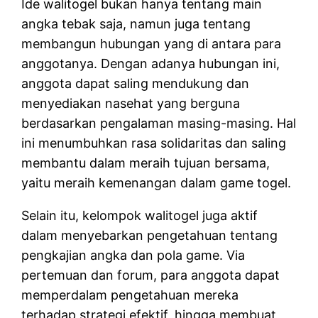
Ide walitogel bukan hanya tentang main
angka tebak saja, namun juga tentang
membangun hubungan yang di antara para
anggotanya. Dengan adanya hubungan ini,
anggota dapat saling mendukung dan
menyediakan nasehat yang berguna
berdasarkan pengalaman masing-masing. Hal
ini menumbuhkan rasa solidaritas dan saling
membantu dalam meraih tujuan bersama,
yaitu meraih kemenangan dalam game togel.
Selain itu, kelompok walitogel juga aktif
dalam menyebarkan pengetahuan tentang
pengkajian angka dan pola game. Via
pertemuan dan forum, para anggota dapat
memperdalam pengetahuan mereka
terhadap strategi efektif, hingga membuat