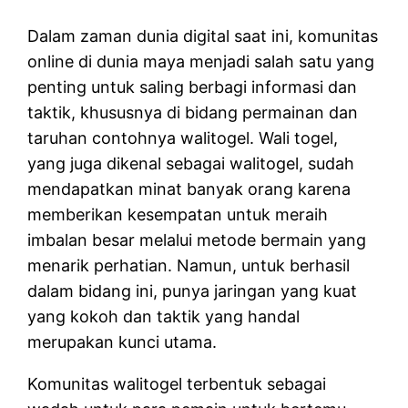
Dalam zaman dunia digital saat ini, komunitas
online di dunia maya menjadi salah satu yang
penting untuk saling berbagi informasi dan
taktik, khususnya di bidang permainan dan
taruhan contohnya walitogel. Wali togel,
yang juga dikenal sebagai walitogel, sudah
mendapatkan minat banyak orang karena
memberikan kesempatan untuk meraih
imbalan besar melalui metode bermain yang
menarik perhatian. Namun, untuk berhasil
dalam bidang ini, punya jaringan yang kuat
yang kokoh dan taktik yang handal
merupakan kunci utama.
Komunitas walitogel terbentuk sebagai