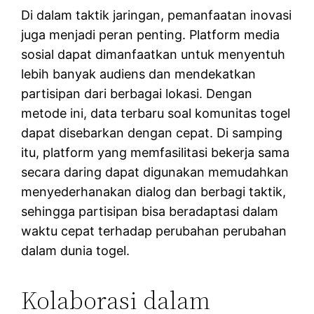
Di dalam taktik jaringan, pemanfaatan inovasi
juga menjadi peran penting. Platform media
sosial dapat dimanfaatkan untuk menyentuh
lebih banyak audiens dan mendekatkan
partisipan dari berbagai lokasi. Dengan
metode ini, data terbaru soal komunitas togel
dapat disebarkan dengan cepat. Di samping
itu, platform yang memfasilitasi bekerja sama
secara daring dapat digunakan memudahkan
menyederhanakan dialog dan berbagi taktik,
sehingga partisipan bisa beradaptasi dalam
waktu cepat terhadap perubahan perubahan
dalam dunia togel.
Kolaborasi dalam