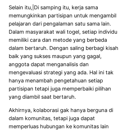
Selain itu,|Di samping itu, kerja sama
memungkinkan partisipan untuk mengambil
pelajaran dari pengalaman satu sama lain.
Dalam masyarakat wali togel, setiap individu
memiliki cara dan metode yang berbeda
dalam bertaruh. Dengan saling berbagi kisah
baik yang sukses maupun yang gagal,
anggota dapat menganalisis dan
mengevaluasi strategi yang ada. Hal ini tak
hanya menambah pengetahuan setiap
partisipan tetapi juga memperbaiki pilihan
yang diambil saat bertaruh.
Akhirnya, kolaborasi gak hanya berguna di
dalam komunitas, tetapi juga dapat
memperluas hubungan ke komunitas lain