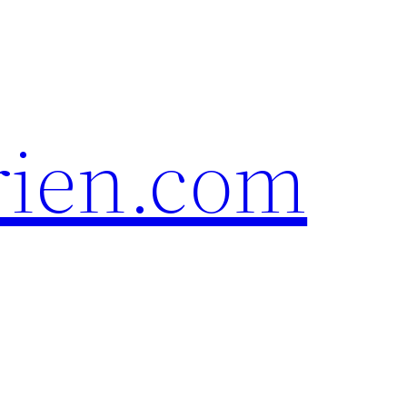
rien.com