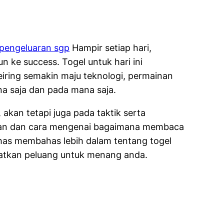
pengeluaran sgp
Hampir setiap hari,
ke success. Togel untuk hari ini
iring semakin maju teknologi, permainan
na saja dan pada mana saja.
kan tetapi juga pada taktik serta
aran dan cara mengenai bagaimana membaca
ahas membahas lebih dalam tentang togel
gkatkan peluang untuk menang anda.