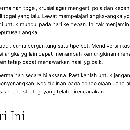
ainan togel, krusial agar mengerti pola dan kecen
sil togel yang lalu. Lewat mempelajari angka-angka 
i untuk muncul pada hari ke depan. Ini tak menjam
putusan angka.
r tidak cuma bergantung satu tipe bet. Mendiversifi
asi angka yg lain dapat menambah kemungkinan mena
ain tetap dapat menawarkan hasil yg baik.
rmainan secara bijaksana. Pastikanlah untuk jangan 
 menyenangkan. Kedisiplinan pada pengelolaan uang 
s kepada strategi yang telah direncanakan.
i Ini