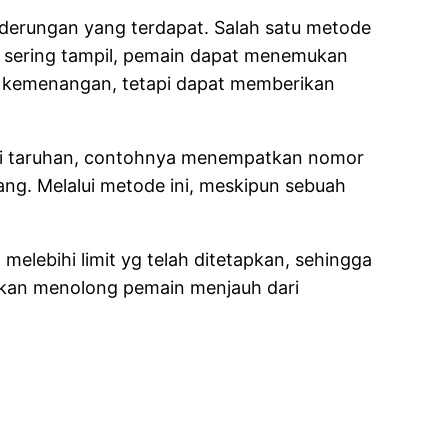
derungan yang terdapat. Salah satu metode
yg sering tampil, pemain dapat menemukan
in kemenangan, tetapi dapat memberikan
kasi taruhan, contohnya menempatkan nomor
ng. Melalui metode ini, meskipun sebuah
melebihi limit yg telah ditetapkan, sehingga
akan menolong pemain menjauh dari