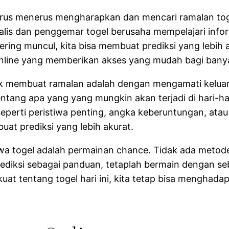
erus menerus mengharapkan dan mencari ramalan toge
lis dan penggemar togel berusaha mempelajari inform
ing muncul, kita bisa membuat prediksi yang lebih a
online yang memberikan akses yang mudah bagi bany
tuk membuat ramalan adalah dengan mengamati kelua
tang apa yang yang mungkin akan terjadi di hari-hari.
 seperti peristiwa penting, angka keberuntungan, a
at prediksi yang lebih akurat.
ahwa togel adalah permainan chance. Tidak ada meto
ediksi sebagai panduan, tetaplah bermain dengan se
kuat tentang togel hari ini, kita tetap bisa mengha