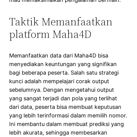
Taktik Memanfaatkan
platform Maha4D
Memanfaatkan data dari Maha4D bisa
menyediakan keuntungan yang signifikan
bagi beberapa peserta. Salah satu strategi
kunci adalah mempelajari corak output
sebelumnya. Dengan mengetahui output
yang sangat terjadi dan pola yang terlihat
dari data, peserta bisa membuat keputusan
yang lebih terinformasi dalam memilih nomor.
Ini membantu dalam membuat prediksi yang
lebih akurata, sehingga membesarkan