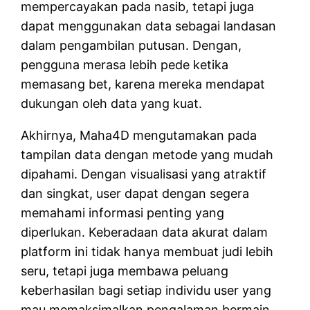
mempercayakan pada nasib, tetapi juga
dapat menggunakan data sebagai landasan
dalam pengambilan putusan. Dengan,
pengguna merasa lebih pede ketika
memasang bet, karena mereka mendapat
dukungan oleh data yang kuat.
Akhirnya, Maha4D mengutamakan pada
tampilan data dengan metode yang mudah
dipahami. Dengan visualisasi yang atraktif
dan singkat, user dapat dengan segera
memahami informasi penting yang
diperlukan. Keberadaan data akurat dalam
platform ini tidak hanya membuat judi lebih
seru, tetapi juga membawa peluang
keberhasilan bagi setiap individu user yang
mau memaksimalkan pengalaman bermain.