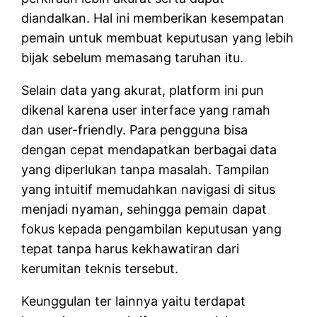
diandalkan. Hal ini memberikan kesempatan
pemain untuk membuat keputusan yang lebih
bijak sebelum memasang taruhan itu.
Selain data yang akurat, platform ini pun
dikenal karena user interface yang ramah
dan user-friendly. Para pengguna bisa
dengan cepat mendapatkan berbagai data
yang diperlukan tanpa masalah. Tampilan
yang intuitif memudahkan navigasi di situs
menjadi nyaman, sehingga pemain dapat
fokus kepada pengambilan keputusan yang
tepat tanpa harus kekhawatiran dari
kerumitan teknis tersebut.
Keunggulan ter lainnya yaitu terdapat