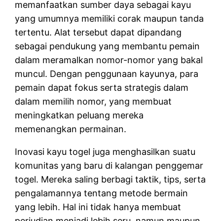
memanfaatkan sumber daya sebagai kayu
yang umumnya memiliki corak maupun tanda
tertentu. Alat tersebut dapat dipandang
sebagai pendukung yang membantu pemain
dalam meramalkan nomor-nomor yang bakal
muncul. Dengan penggunaan kayunya, para
pemain dapat fokus serta strategis dalam
dalam memilih nomor, yang membuat
meningkatkan peluang mereka
memenangkan permainan.
Inovasi kayu togel juga menghasilkan suatu
komunitas yang baru di kalangan penggemar
togel. Mereka saling berbagi taktik, tips, serta
pengalamannya tentang metode bermain
yang lebih. Hal ini tidak hanya membuat
perjudian menjadi lebih seru, namun maupun