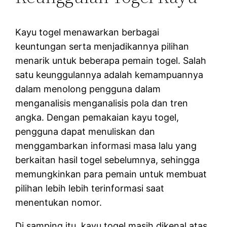
Kayu togel menawarkan berbagai
keuntungan serta menjadikannya pilihan
menarik untuk beberapa pemain togel. Salah
satu keunggulannya adalah kemampuannya
dalam menolong pengguna dalam
menganalisis menganalisis pola dan tren
angka. Dengan pemakaian kayu togel,
pengguna dapat menuliskan dan
menggambarkan informasi masa lalu yang
berkaitan hasil togel sebelumnya, sehingga
memungkinkan para pemain untuk membuat
pilihan lebih lebih terinformasi saat
menentukan nomor.
Di samping itu, kayu togel masih dikenal atas