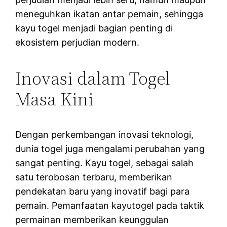
meneguhkan ikatan antar pemain, sehingga
kayu togel menjadi bagian penting di
ekosistem perjudian modern.
Inovasi dalam Togel
Masa Kini
Dengan perkembangan inovasi teknologi,
dunia togel juga mengalami perubahan yang
sangat penting. Kayu togel, sebagai salah
satu terobosan terbaru, memberikan
pendekatan baru yang inovatif bagi para
pemain. Pemanfaatan kayutogel pada taktik
permainan memberikan keunggulan