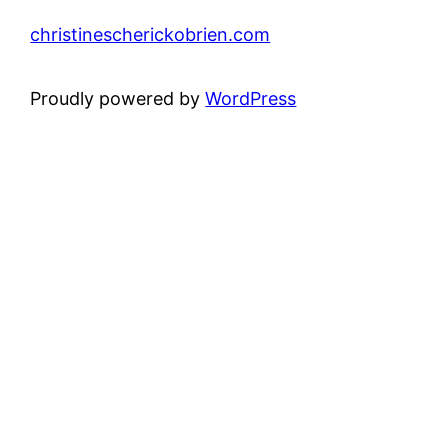
christinescherickobrien.com
Proudly powered by
WordPress