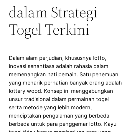
dalam Strategi
Togel Terkini
Dalam alam perjudian, khususnya lotto,
inovasi senantiasa adalah rahasia dalam
memenangkan hati pemain. Satu penemuan
yang menarik perhatian banyak orang adalah
lottery wood. Konsep ini menggabungkan
unsur tradisional dalam permainan togel
serta metode yang lebih modern,
menciptakan pengalaman yang berbeda
berbeda untuk para penggemar lotto. Kayu