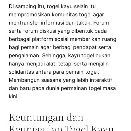
Di samping itu, togel kayu selain itu
mempromosikan komunitas togel agar
mentransfer informasi dan taktik. Forum
serta forum diskusi yang dibentuk pada
berbagai platform sosial memberikan ruang
bagi pemain agar berbagi pendapat serta
pengalaman. Sehingga, kayu togel bukan
hanya menjadi alat, tetapi serta menjalin
solidaritas antara para pemain togel.
Membangun suasana yang lebih interaktif
dan baru pada dunia permainan togel masa
kini.
Keuntungan dan
Keunggulan Togel Kayu