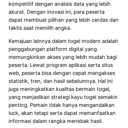
kompetitif dengan analisis data yang lebih
akurat. Dengan inovasi ini, para peserta
dapat membuat pilihan yang lebih cerdas dan
taktis saat memilih angka.
Kemajuan lainnya dalam togel modern adalah
penggabungan platform digital yang
memungkinkan akses yang lebih mudah bagi
peserta. Lewat program aplikasi serta situs
web, peserta bisa dengan cepat mengakses
statistik, tren, dan hasil sebelumnya. Hal ini
juga meningkatkan kualitas bermain togel,
yang menjadikan strategi kayu togel semakin
penting. Pemain tidak hanya mengandalkan
luck, akan tetapi serta dapat memanfaatkan
informasi dalam rangka menebak hasil.