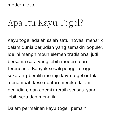
modern lotto.
Apa Itu Kayu Togel?
Kayu togel adalah salah satu inovasi menarik
dalam dunia perjudian yang semakin populer.
Ide ini menghimpun elemen tradisional judi
bersama cara yang lebih modern dan
terencana. Banyak sekali penggila togel
sekarang beralih menuju kayu togel untuk
menambah kesempatan mereka dalam
perjudian, dan ademi meraih sensasi yang
lebih seru dan menarik.
Dalam permainan kayu togel, pemain