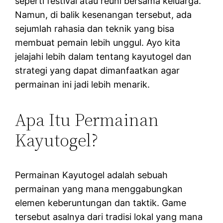
seperti festival atau reuni bersama keluarga.
Namun, di balik kesenangan tersebut, ada
sejumlah rahasia dan teknik yang bisa
membuat pemain lebih unggul. Ayo kita
jelajahi lebih dalam tentang kayutogel dan
strategi yang dapat dimanfaatkan agar
permainan ini jadi lebih menarik.
Apa Itu Permainan
Kayutogel?
Permainan Kayutogel adalah sebuah
permainan yang mana menggabungkan
elemen keberuntungan dan taktik. Game
tersebut asalnya dari tradisi lokal yang mana