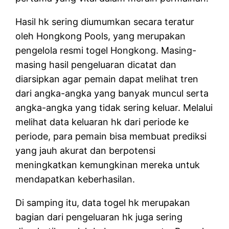
Hasil hk sering diumumkan secara teratur
oleh Hongkong Pools, yang merupakan
pengelola resmi togel Hongkong. Masing-
masing hasil pengeluaran dicatat dan
diarsipkan agar pemain dapat melihat tren
dari angka-angka yang banyak muncul serta
angka-angka yang tidak sering keluar. Melalui
melihat data keluaran hk dari periode ke
periode, para pemain bisa membuat prediksi
yang jauh akurat dan berpotensi
meningkatkan kemungkinan mereka untuk
mendapatkan keberhasilan.
Di samping itu, data togel hk merupakan
bagian dari pengeluaran hk juga sering