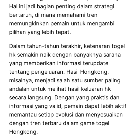
Hal ini jadi bagian penting dalam strategi
bertaruh, di mana memahami tren
memungkinkan pemain untuk mengambil
pilihan yang lebih tepat.
Dalam tahun-tahun terakhir, ketenaran togel
hk semakin naik dengan banyaknya sarana
yang memberikan informasi terupdate
tentang pengeluaran. Hasil Hongkong,
misalnya, menjadi salah satu sumber paling
andalan untuk melihat hasil keluaran hk
secara langsung. Dengan yang praktis dan
informasi yang valid, pemain dapat lebih aktif
memantau setiap evolusi dan menyesuaikan
dengan tren terbaru dalam game togel
Hongkong.