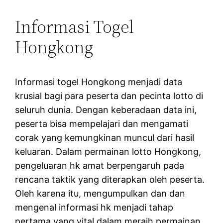
Informasi Togel
Hongkong
Informasi togel Hongkong menjadi data
krusial bagi para peserta dan pecinta lotto di
seluruh dunia. Dengan keberadaan data ini,
peserta bisa mempelajari dan mengamati
corak yang kemungkinan muncul dari hasil
keluaran. Dalam permainan lotto Hongkong,
pengeluaran hk amat berpengaruh pada
rencana taktik yang diterapkan oleh peserta.
Oleh karena itu, mengumpulkan dan dan
mengenal informasi hk menjadi tahap
pertama yang vital dalam meraih permainan.