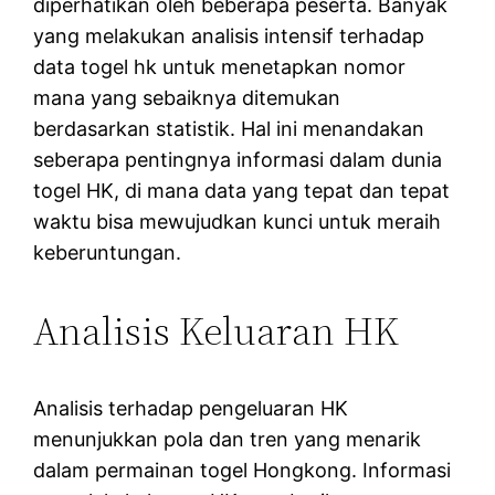
diperhatikan oleh beberapa peserta. Banyak
yang melakukan analisis intensif terhadap
data togel hk untuk menetapkan nomor
mana yang sebaiknya ditemukan
berdasarkan statistik. Hal ini menandakan
seberapa pentingnya informasi dalam dunia
togel HK, di mana data yang tepat dan tepat
waktu bisa mewujudkan kunci untuk meraih
keberuntungan.
Analisis Keluaran HK
Analisis terhadap pengeluaran HK
menunjukkan pola dan tren yang menarik
dalam permainan togel Hongkong. Informasi