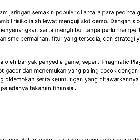
dalam jaringan semakin populer di antara para pecinta
bil risiko ialah lewat menguji slot demo. Dengan sl
menyenangkan serta menghibur tanpa perlu mempert
isme permainan, fitur yang tersedia, dan strategi
ia oleh banyak penyedia game, seperti Pragmatic Pl
t gacor dan menemukan yang paling cocok dengan pref
ang didemokan serta keuntungan yang ditawarkannya
pa adanya tekanan finansial.
ermainan slot ini memfasilitasi pengguna agar menc