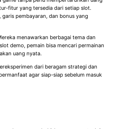
-fitur yang tersedia dari setiap slot.
, garis pembayaran, dan bonus yang
. Mereka menawarkan berbagai tema dan
lot demo, pemain bisa mencari permainan
akan uang nyata.
 bereksperimen dari beragam strategi dan
g bermanfaat agar siap-siap sebelum masuk