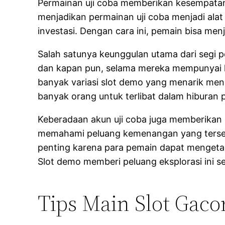
Permainan uji coba memberikan kesempatan
menjadikan permainan uji coba menjadi ala
investasi. Dengan cara ini, pemain bisa me
Salah satunya keunggulan utama dari segi 
dan kapan pun, selama mereka mempunyai kon
banyak variasi slot demo yang menarik me
banyak orang untuk terlibat dalam hiburan
Keberadaan akun uji coba juga memberikan
memahami peluang kemenangan yang tersedia
penting karena para pemain dapat mengetahu
Slot demo memberi peluang eksplorasi ini 
Tips Main Slot Gaco