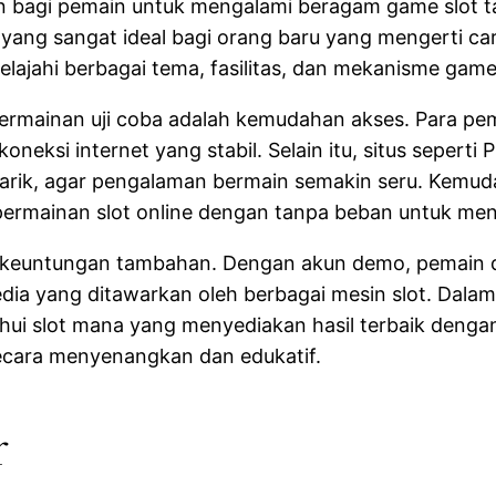
 bagi pemain untuk mengalami beragam game slot ta
t yang sangat ideal bagi orang baru yang mengerti c
njelajahi berbagai tema, fasilitas, dan mekanisme ga
permainan uji coba adalah kemudahan akses. Para pe
eksi internet yang stabil. Selain itu, situs seperti
narik, agar pengalaman bermain semakin seru. Kemu
 permainan slot online dengan tanpa beban untuk me
 keuntungan tambahan. Dengan akun demo, pemain da
 yang ditawarkan oleh berbagai mesin slot. Dalam d
i slot mana yang menyediakan hasil terbaik dengan t
secara menyenangkan dan edukatif.
r