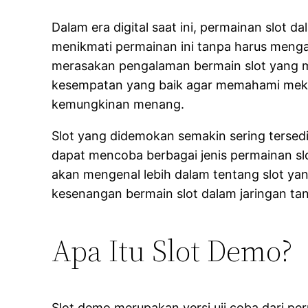
Dalam era digital saat ini, permainan slot 
menikmati permainan ini tanpa harus mengam
merasakan pengalaman bermain slot yang 
kesempatan yang baik agar memahami mekan
kemungkinan menang.
Slot yang didemokan semakin sering tersed
dapat mencoba berbagai jenis permainan slo
akan mengenal lebih dalam tentang slot y
kesenangan bermain slot dalam jaringan tan
Apa Itu Slot Demo?
Slot demo merupakan versi uji coba dari p