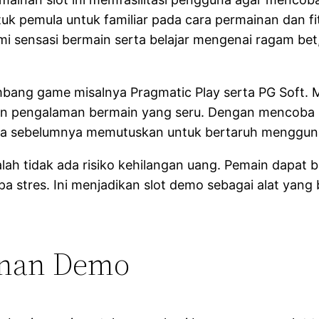
k pemula untuk familiar pada cara permainan dan fitur
 sensasi bermain serta belajar mengenai ragam bet
embang game misalnya Pragmatic Play serta PG Soft
n pengalaman bermain yang seru. Dengan mencoba s
eka sebelumnya memutuskan untuk bertaruh menggun
 ialah tidak ada risiko kehilangan uang. Pemain dapat
pa stres. Ini menjadikan slot demo sebagai alat yan
inan Demo