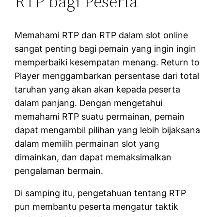
RTP bagi Peserta
Memahami RTP dan RTP dalam slot online
sangat penting bagi pemain yang ingin ingin
memperbaiki kesempatan menang. Return to
Player menggambarkan persentase dari total
taruhan yang akan akan kepada peserta
dalam panjang. Dengan mengetahui
memahami RTP suatu permainan, pemain
dapat mengambil pilihan yang lebih bijaksana
dalam memilih permainan slot yang
dimainkan, dan dapat memaksimalkan
pengalaman bermain.
Di samping itu, pengetahuan tentang RTP
pun membantu peserta mengatur taktik