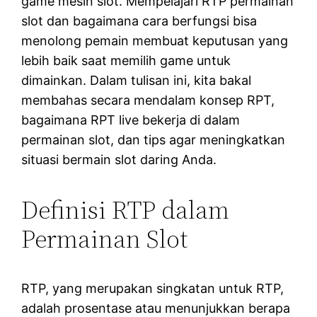
game mesin slot. Mempelajari RTP permainan
slot dan bagaimana cara berfungsi bisa
menolong pemain membuat keputusan yang
lebih baik saat memilih game untuk
dimainkan. Dalam tulisan ini, kita bakal
membahas secara mendalam konsep RPT,
bagaimana RPT live bekerja di dalam
permainan slot, dan tips agar meningkatkan
situasi bermain slot daring Anda.
Definisi RTP dalam
Permainan Slot
RTP, yang merupakan singkatan untuk RTP,
adalah prosentase atau menunjukkan berapa