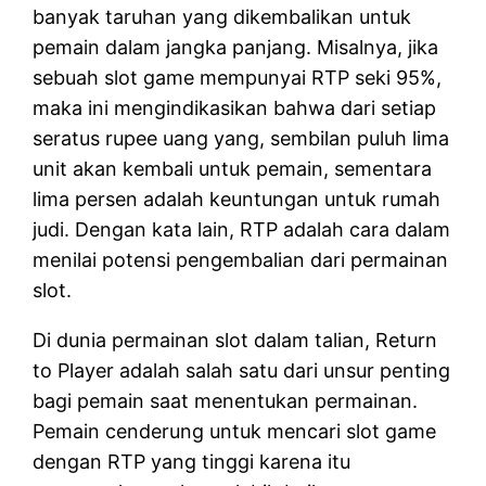
banyak taruhan yang dikembalikan untuk
pemain dalam jangka panjang. Misalnya, jika
sebuah slot game mempunyai RTP seki 95%,
maka ini mengindikasikan bahwa dari setiap
seratus rupee uang yang, sembilan puluh lima
unit akan kembali untuk pemain, sementara
lima persen adalah keuntungan untuk rumah
judi. Dengan kata lain, RTP adalah cara dalam
menilai potensi pengembalian dari permainan
slot.
Di dunia permainan slot dalam talian, Return
to Player adalah salah satu dari unsur penting
bagi pemain saat menentukan permainan.
Pemain cenderung untuk mencari slot game
dengan RTP yang tinggi karena itu