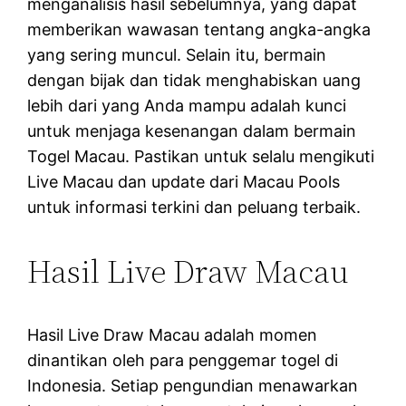
menganalisis hasil sebelumnya, yang dapat
memberikan wawasan tentang angka-angka
yang sering muncul. Selain itu, bermain
dengan bijak dan tidak menghabiskan uang
lebih dari yang Anda mampu adalah kunci
untuk menjaga kesenangan dalam bermain
Togel Macau. Pastikan untuk selalu mengikuti
Live Macau dan update dari Macau Pools
untuk informasi terkini dan peluang terbaik.
Hasil Live Draw Macau
Hasil Live Draw Macau adalah momen
dinantikan oleh para penggemar togel di
Indonesia. Setiap pengundian menawarkan