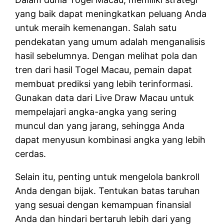
yang baik dapat meningkatkan peluang Anda
untuk meraih kemenangan. Salah satu
pendekatan yang umum adalah menganalisis
hasil sebelumnya. Dengan melihat pola dan
tren dari hasil Togel Macau, pemain dapat
membuat prediksi yang lebih terinformasi.
Gunakan data dari Live Draw Macau untuk
mempelajari angka-angka yang sering
muncul dan yang jarang, sehingga Anda
dapat menyusun kombinasi angka yang lebih
cerdas.
Selain itu, penting untuk mengelola bankroll
Anda dengan bijak. Tentukan batas taruhan
yang sesuai dengan kemampuan finansial
Anda dan hindari bertaruh lebih dari yang