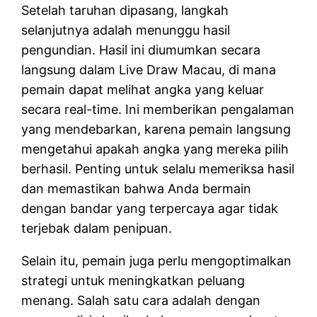
Setelah taruhan dipasang, langkah
selanjutnya adalah menunggu hasil
pengundian. Hasil ini diumumkan secara
langsung dalam Live Draw Macau, di mana
pemain dapat melihat angka yang keluar
secara real-time. Ini memberikan pengalaman
yang mendebarkan, karena pemain langsung
mengetahui apakah angka yang mereka pilih
berhasil. Penting untuk selalu memeriksa hasil
dan memastikan bahwa Anda bermain
dengan bandar yang terpercaya agar tidak
terjebak dalam penipuan.
Selain itu, pemain juga perlu mengoptimalkan
strategi untuk meningkatkan peluang
menang. Salah satu cara adalah dengan