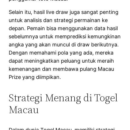
Selain itu, hasil live draw juga sangat penting
untuk analisis dan strategi permainan ke
depan. Pemain bisa menggunakan data hasil
sebelumnya untuk memprediksi kemungkinan
angka yang akan muncul di draw berikutnya.
Dengan memahami pola yang ada, mereka
dapat meningkatkan peluang untuk meraih
kemenangan dan membawa pulang Macau
Prize yang diimpikan.
Strategi Menang di Togel
Macau
Dalam dunia Togel Macau, memiliki strategi