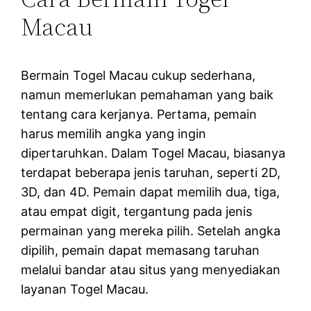
Macau
Bermain Togel Macau cukup sederhana,
namun memerlukan pemahaman yang baik
tentang cara kerjanya. Pertama, pemain
harus memilih angka yang ingin
dipertaruhkan. Dalam Togel Macau, biasanya
terdapat beberapa jenis taruhan, seperti 2D,
3D, dan 4D. Pemain dapat memilih dua, tiga,
atau empat digit, tergantung pada jenis
permainan yang mereka pilih. Setelah angka
dipilih, pemain dapat memasang taruhan
melalui bandar atau situs yang menyediakan
layanan Togel Macau.