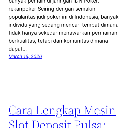
banyak pemain di jaringan IDN Poker.
rekanpoker Seiring dengan semakin
popularitas judi poker ini di Indonesia, banyak
individu yang sedang mencari tempat dimana
tidak hanya sekedar menawarkan permainan
berkualitas, tetapi dan komunitas dimana
dapat…
March 16, 2026
Cara Lengkap Mesin
Slot Deposit Pulsa: