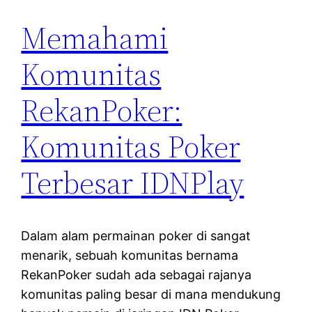
Memahami
Komunitas
RekanPoker:
Komunitas Poker
Terbesar IDNPlay
Dalam alam permainan poker di sangat
menarik, sebuah komunitas bernama
RekanPoker sudah ada sebagai rajanya
komunitas paling besar di mana mendukung