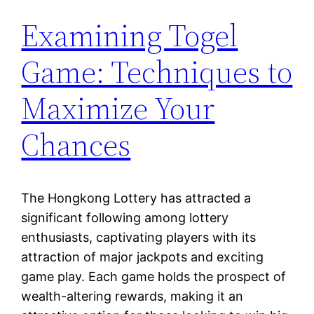
Examining Togel
Game: Techniques to
Maximize Your
Chances
The Hongkong Lottery has attracted a
significant following among lottery
enthusiasts, captivating players with its
attraction of major jackpots and exciting
game play. Each game holds the prospect of
wealth-altering rewards, making it an