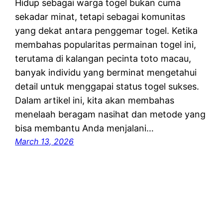
Hidup sebagai warga togel bukan cuma
sekadar minat, tetapi sebagai komunitas
yang dekat antara penggemar togel. Ketika
membahas popularitas permainan togel ini,
terutama di kalangan pecinta toto macau,
banyak individu yang berminat mengetahui
detail untuk menggapai status togel sukses.
Dalam artikel ini, kita akan membahas
menelaah beragam nasihat dan metode yang
bisa membantu Anda menjalani…
March 13, 2026