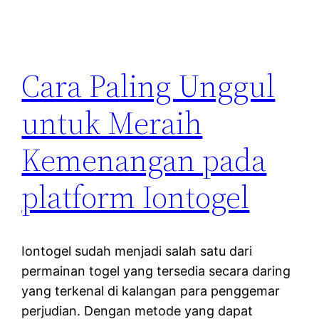
Cara Paling Unggul
untuk Meraih
Kemenangan pada
platform Iontogel
Iontogel sudah menjadi salah satu dari
permainan togel yang tersedia secara daring
yang terkenal di kalangan para penggemar
perjudian. Dengan metode yang dapat