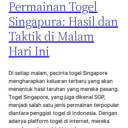
Permainan Togel
Singapura: Hasil dan
Taktik di Malam
Hari Ini
Di setiap malam, pecinta togel Singapore
mengharapkan keluaran terbaru yang akan
menentuk hasil taruhan yang mereka pasang.
Togel Singapore, yang juga dikenal SGP,
menjadi salah satu jenis permainan terpopuler
diantara penggiat togel di Indonesia. Dengan
adanya platform togel di internet, mereka