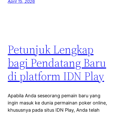
April 15, 2026
Petunjuk Lengkap
bagi Pendatang Baru
di platform IDN Play
Apabila Anda seseorang pemain baru yang
ingin masuk ke dunia permainan poker online,
khususnya pada situs IDN Play, Anda telah