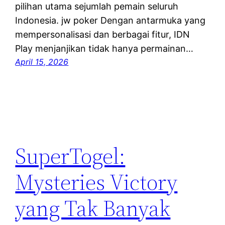
pilihan utama sejumlah pemain seluruh
Indonesia. jw poker Dengan antarmuka yang
mempersonalisasi dan berbagai fitur, IDN
Play menjanjikan tidak hanya permainan…
April 15, 2026
SuperTogel:
Mysteries Victory
yang Tak Banyak