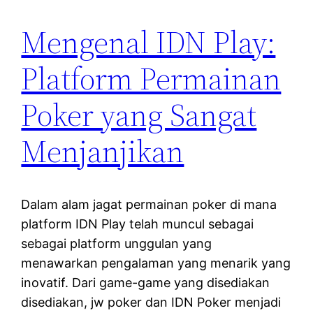
Mengenal IDN Play:
Platform Permainan
Poker yang Sangat
Menjanjikan
Dalam alam jagat permainan poker di mana
platform IDN Play telah muncul sebagai
sebagai platform unggulan yang
menawarkan pengalaman yang menarik yang
inovatif. Dari game-game yang disediakan
disediakan, jw poker dan IDN Poker menjadi