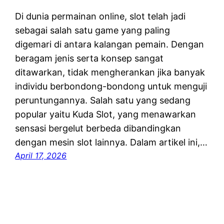
Di dunia permainan online, slot telah jadi
sebagai salah satu game yang paling
digemari di antara kalangan pemain. Dengan
beragam jenis serta konsep sangat
ditawarkan, tidak mengherankan jika banyak
individu berbondong-bondong untuk menguji
peruntungannya. Salah satu yang sedang
popular yaitu Kuda Slot, yang menawarkan
sensasi bergelut berbeda dibandingkan
dengan mesin slot lainnya. Dalam artikel ini,…
April 17, 2026