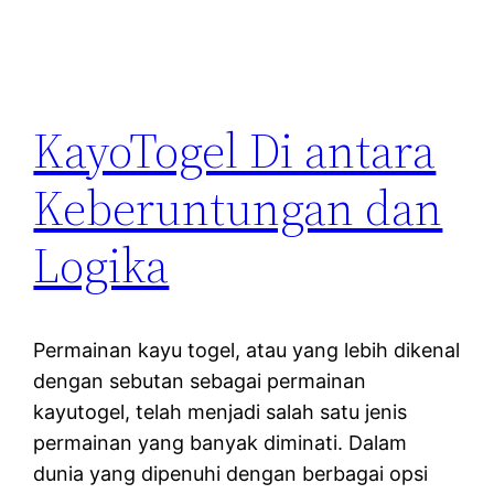
KayoTogel Di antara
Keberuntungan dan
Logika
Permainan kayu togel, atau yang lebih dikenal
dengan sebutan sebagai permainan
kayutogel, telah menjadi salah satu jenis
permainan yang banyak diminati. Dalam
dunia yang dipenuhi dengan berbagai opsi