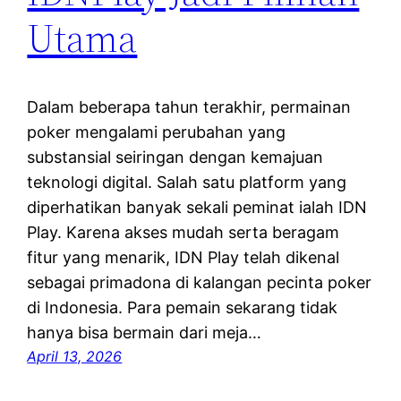
Utama
Dalam beberapa tahun terakhir, permainan
poker mengalami perubahan yang
substansial seiringan dengan kemajuan
teknologi digital. Salah satu platform yang
diperhatikan banyak sekali peminat ialah IDN
Play. Karena akses mudah serta beragam
fitur yang menarik, IDN Play telah dikenal
sebagai primadona di kalangan pecinta poker
di Indonesia. Para pemain sekarang tidak
hanya bisa bermain dari meja…
April 13, 2026