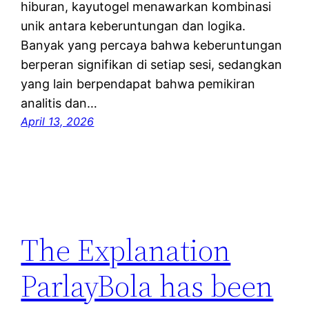
hiburan, kayutogel menawarkan kombinasi
unik antara keberuntungan dan logika.
Banyak yang percaya bahwa keberuntungan
berperan signifikan di setiap sesi, sedangkan
yang lain berpendapat bahwa pemikiran
analitis dan…
April 13, 2026
The Explanation
ParlayBola has been