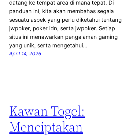
datang ke tempat area di mana tepat. Di
panduan ini, kita akan membahas segala
sesuatu aspek yang perlu diketahui tentang
jwpoker, poker idn, serta jwpoker. Setiap
situs ini menawarkan pengalaman gaming
yang unik, serta mengetahui…
April 14, 2026
Kawan Togel:
Menciptakan