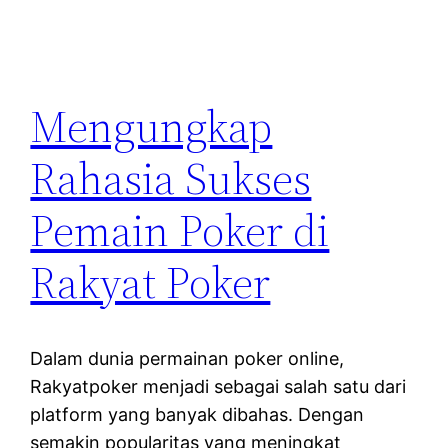
Mengungkap
Rahasia Sukses
Pemain Poker di
Rakyat Poker
Dalam dunia permainan poker online,
Rakyatpoker menjadi sebagai salah satu dari
platform yang banyak dibahas. Dengan
semakin popularitas yang meningkat