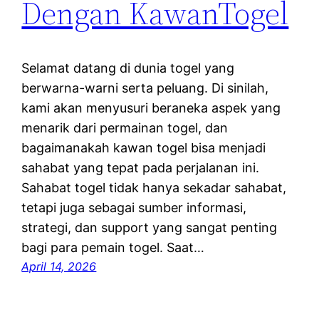
Dengan KawanTogel
Selamat datang di dunia togel yang
berwarna-warni serta peluang. Di sinilah,
kami akan menyusuri beraneka aspek yang
menarik dari permainan togel, dan
bagaimanakah kawan togel bisa menjadi
sahabat yang tepat pada perjalanan ini.
Sahabat togel tidak hanya sekadar sahabat,
tetapi juga sebagai sumber informasi,
strategi, dan support yang sangat penting
bagi para pemain togel. Saat…
April 14, 2026