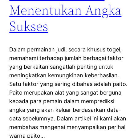
Menentukan Angka
Sukses
Dalam permainan judi, secara khusus togel,
memahami terhadap jumlah berbagai faktor
yang berkaitan sangatlah penting untuk
meningkatkan kemungkinan keberhasilan.
Satu faktor yang sering dibahas adalah paito.
Paito merupakan alat yang sangat berguna
kepada para pemain dalam memprediksi
angka yang akan keluar berdasarkan data-
data sebelumnya. Dalam artikel ini kami akan
membahas mengenai menyampaikan perihal
warna paito…