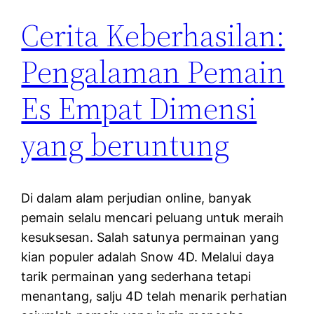
Cerita Keberhasilan:
Pengalaman Pemain
Es Empat Dimensi
yang beruntung
Di dalam alam perjudian online, banyak
pemain selalu mencari peluang untuk meraih
kesuksesan. Salah satunya permainan yang
kian populer adalah Snow 4D. Melalui daya
tarik permainan yang sederhana tetapi
menantang, salju 4D telah menarik perhatian