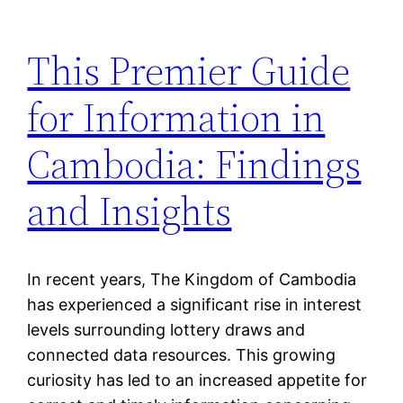
This Premier Guide
for Information in
Cambodia: Findings
and Insights
In recent years, The Kingdom of Cambodia
has experienced a significant rise in interest
levels surrounding lottery draws and
connected data resources. This growing
curiosity has led to an increased appetite for