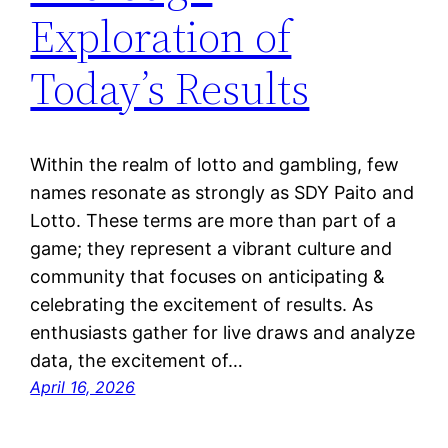
Exploration of
Today’s Results
Within the realm of lotto and gambling, few
names resonate as strongly as SDY Paito and
Lotto. These terms are more than part of a
game; they represent a vibrant culture and
community that focuses on anticipating &
celebrating the excitement of results. As
enthusiasts gather for live draws and analyze
data, the excitement of…
April 16, 2026