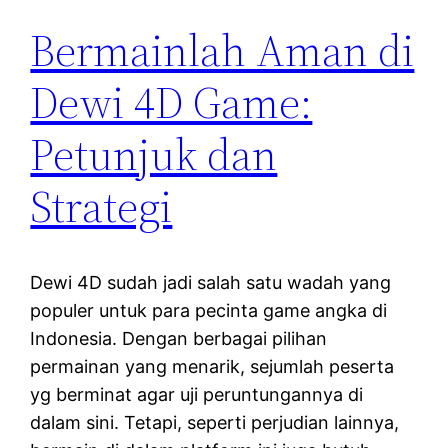
Bermainlah Aman di
Dewi 4D Game:
Petunjuk dan
Strategi
Dewi 4D sudah jadi salah satu wadah yang
populer untuk para pecinta game angka di
Indonesia. Dengan berbagai pilihan
permainan yang menarik, sejumlah peserta
yg berminat agar uji peruntungannya di
dalam sini. Tetapi, seperti perjudian lainnya,