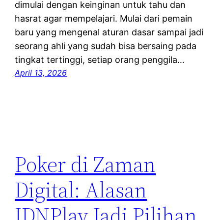
dimulai dengan keinginan untuk tahu dan
hasrat agar mempelajari. Mulai dari pemain
baru yang mengenal aturan dasar sampai jadi
seorang ahli yang sudah bisa bersaing pada
tingkat tertinggi, setiap orang penggila…
April 13, 2026
Poker di Zaman
Digital: Alasan
IDNPlay Jadi Pilihan