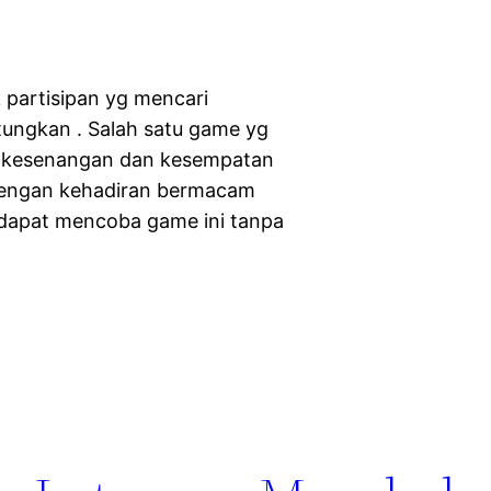
k partisipan yg mencari
ngkan . Salah satu game yg
an kesenangan dan kesempatan
Dengan kehadiran bermacam
 dapat mencoba game ini tanpa