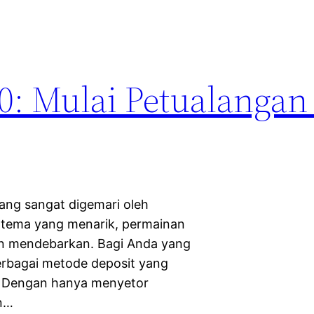
00: Mulai Petualangan 
ang sangat digemari oleh
n tema yang menarik, permainan
n mendebarkan. Bagi Anda yang
berbagai metode deposit yang
. Dengan hanya menyetor
an…