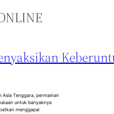
ONLINE
enyaksikan Keberun
n Asia Tenggara, permainan
esukaan untuk banyaknya
apatkan menggapai