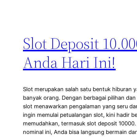
Slot Deposit 10.0
Anda Hari Ini!
Slot merupakan salah satu bentuk hiburan y
banyak orang. Dengan berbagai pilihan da
slot menawarkan pengalaman yang seru da
ingin memulai petualangan slot, kini hadir 
memudahkan, termasuk slot deposit 10000
nominal ini, Anda bisa langsung bermain d