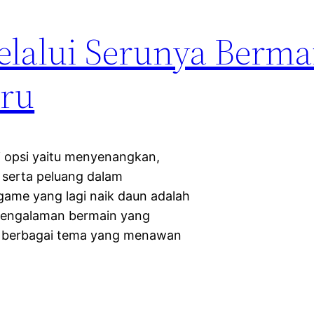
lalui Serunya Bermai
eru
i opsi yaitu menyenangkan,
 serta peluang dalam
game yang lagi naik daun adalah
pengalaman bermain yang
n berbagai tema yang menawan