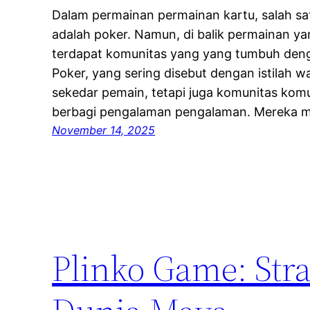
Dalam permainan permainan kartu, salah sa
adalah poker. Namun, di balik permainan yan
terdapat komunitas yang yang tumbuh den
Poker, yang sering disebut dengan istilah 
sekedar pemain, tetapi juga komunitas komu
berbagi pengalaman pengalaman. Mereka m
November 14, 2025
Plinko Game: Str