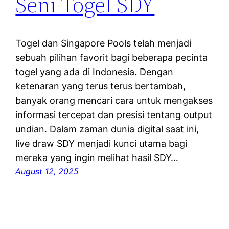
Seni Togel SDY
Togel dan Singapore Pools telah menjadi
sebuah pilihan favorit bagi beberapa pecinta
togel yang ada di Indonesia. Dengan
ketenaran yang terus terus bertambah,
banyak orang mencari cara untuk mengakses
informasi tercepat dan presisi tentang output
undian. Dalam zaman dunia digital saat ini,
live draw SDY menjadi kunci utama bagi
mereka yang ingin melihat hasil SDY…
August 12, 2025