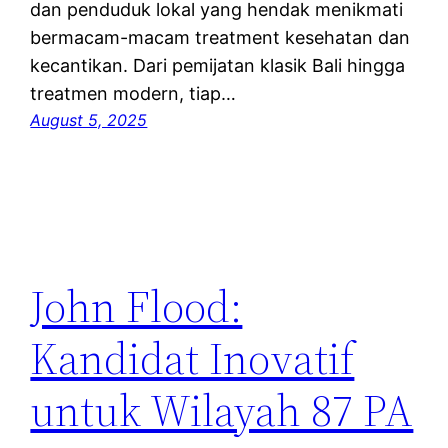
dan penduduk lokal yang hendak menikmati
bermacam-macam treatment kesehatan dan
kecantikan. Dari pemijatan klasik Bali hingga
treatmen modern, tiap…
August 5, 2025
John Flood:
Kandidat Inovatif
untuk Wilayah 87 PA