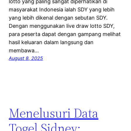
lotto yang paling sangat diperhatikan di
masyarakat Indonesia ialah SDY yang lebih
yang lebih dikenal dengan sebutan SDY.
Dengan menggunakan live draw lotto SDY,
para peserta dapat dengan gampang melihat
hasil keluaran dalam langsung dan
membawa…
August 8, 2025
Menelusuri Data
Togel Sidney: