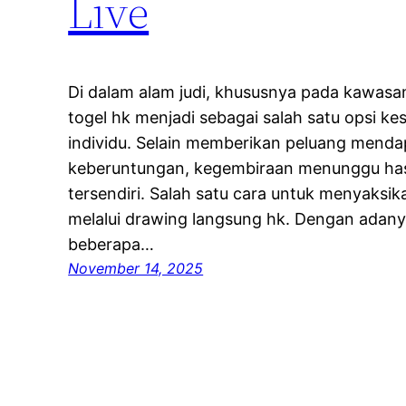
Live
Di dalam alam judi, khususnya pada kawasa
togel hk menjadi sebagai salah satu opsi k
individu. Selain memberikan peluang mend
keberuntungan, kegembiraan menunggu hasil
tersendiri. Salah satu cara untuk menyaksika
melalui drawing langsung hk. Dengan adanya s
beberapa…
November 14, 2025