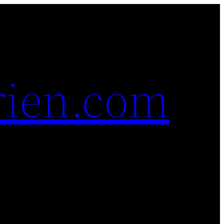
rien.com