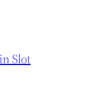
n Slot