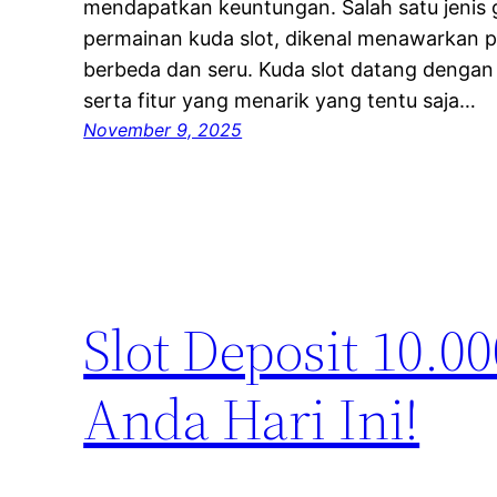
mendapatkan keuntungan. Salah satu jenis 
permainan kuda slot, dikenal menawarkan 
berbeda dan seru. Kuda slot datang denga
serta fitur yang menarik yang tentu saja…
November 9, 2025
Slot Deposit 10.0
Anda Hari Ini!