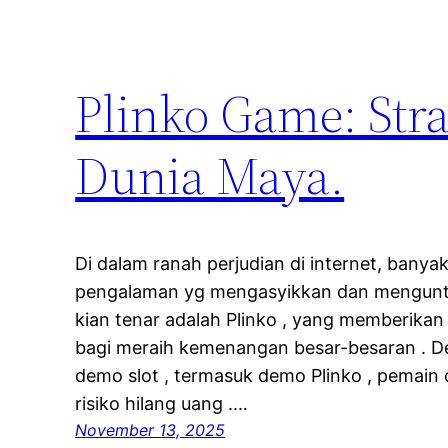
Plinko Game: Str
Dunia Maya.
Di dalam ranah perjudian di internet, banya
pengalaman yg mengasyikkan dan menguntu
kian tenar adalah Plinko , yang memberik
bagi meraih kemenangan besar-besaran . 
demo slot , termasuk demo Plinko , pemain
risiko hilang uang .…
November 13, 2025