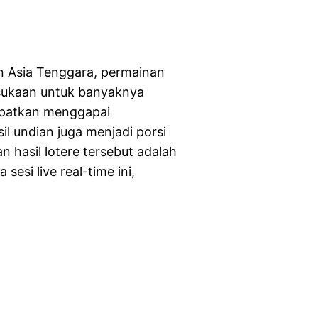
n Asia Tenggara, permainan
esukaan untuk banyaknya
apatkan menggapai
 undian juga menjadi porsi
n hasil lotere tersebut adalah
esi live real-time ini,