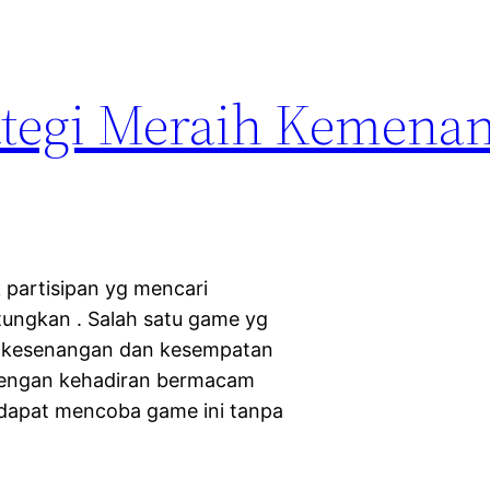
ategi Meraih Kemenan
k partisipan yg mencari
ngkan . Salah satu game yg
an kesenangan dan kesempatan
Dengan kehadiran bermacam
 dapat mencoba game ini tanpa